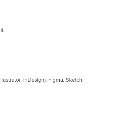
ll.
ustrator, InDesign), Figma, Sketch,