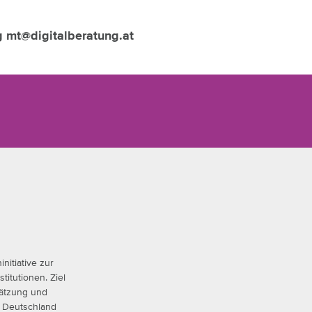
g mt@digitalberatung.at
nitiative zur
titutionen. Ziel
hätzung und
in Deutschland